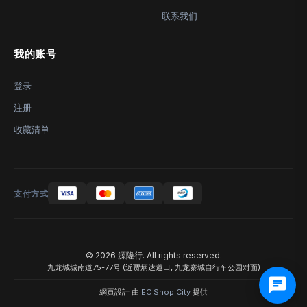
联系我们
我的账号
登录
注册
收藏清单
支付方式
© 2026 源隆行. All rights reserved.
九龙城城南道75-77号 (近贾炳达道口, 九龙寨城自行车公园对面)
網頁設計 由
EC Shop City
提供