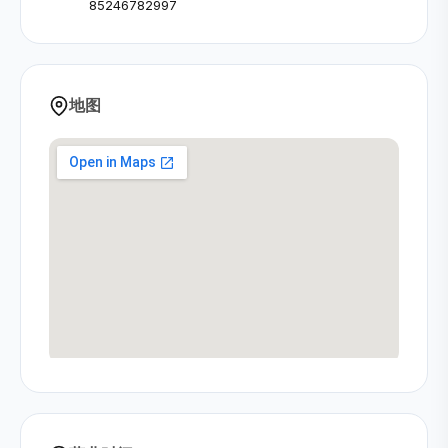
85246782997
地图