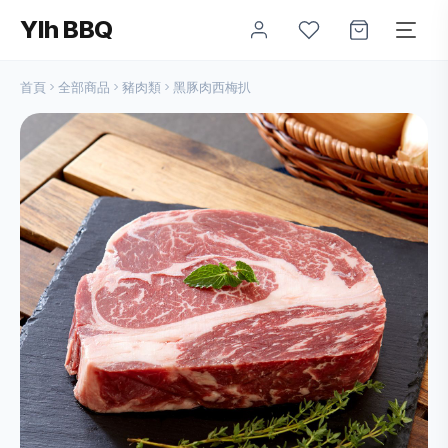
Ylh BBQ
首頁
全部商品
豬肉類
黑豚肉西梅扒