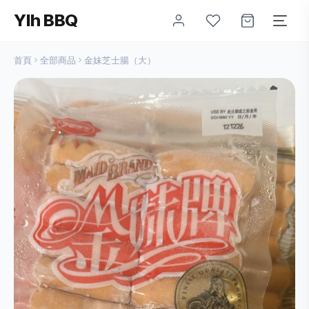
Ylh BBQ
首頁
全部商品
金妹芝士腸（大）