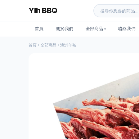
Ylh BBQ
首頁
關於我們
全部商品
聯絡我們
首頁
全部商品
澳洲羊鞍