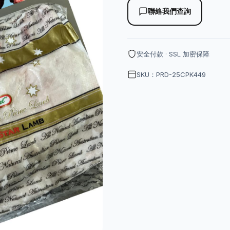
聯絡我們查詢
安全付款 · SSL 加密保障
SKU：PRD-25CPK449