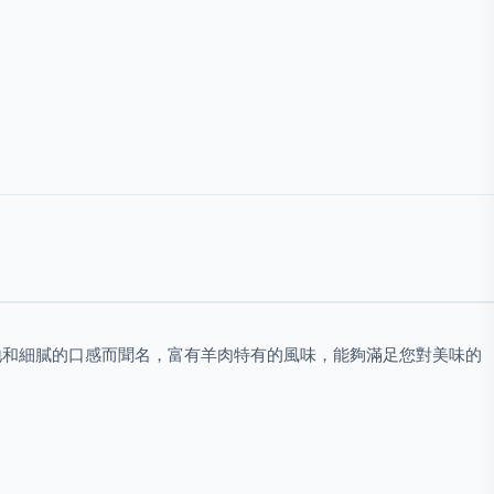
質地和細膩的口感而聞名，富有羊肉特有的風味，能夠滿足您對美味的