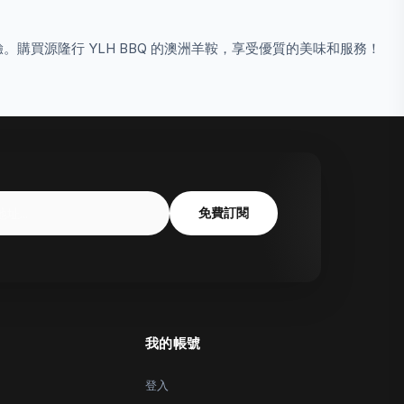
買源隆行 YLH BBQ 的澳洲羊鞍，享受優質的美味和服務！
免費訂閱
我的帳號
登入