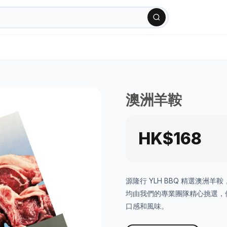
澳洲羊鞍
HK$168
源隆行 YLH BBQ 精選澳
均由我們的專業團隊精心挑選，
口感和風味。