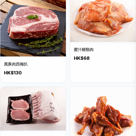
蜜汁豬頸肉
HK$68
黑豚肉西梅扒
HK$130