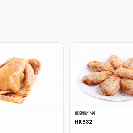
薑蓉雞中翼
HK$32