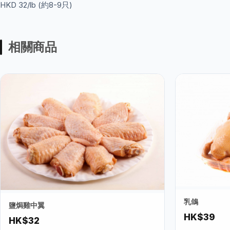
HKD 32/lb (約8-9只)
相關商品
乳鴿
鹽焗雞中翼
HK$39
HK$32